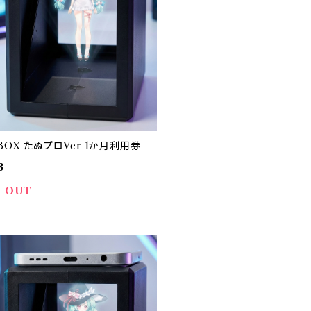
-BOX たぬプロVer 1か月利用券
8
 OUT