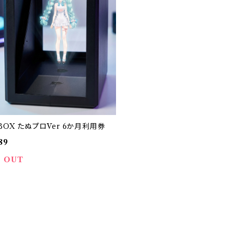
-BOX たぬプロVer 6か月利用券
89
 OUT